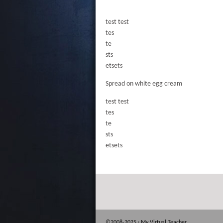
test test
tes
te
sts
etsets
Spread on white egg cream
test test
tes
te
sts
etsets
©2008-2025 · My Virtual Teacher